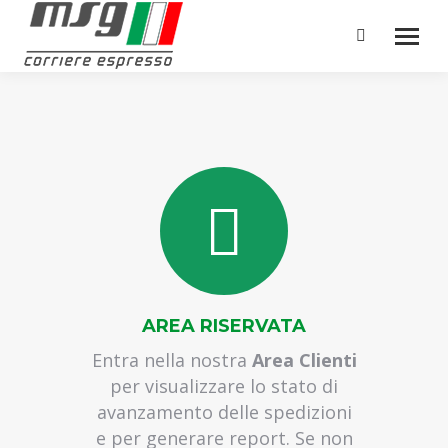
spedire pallet in italia
spedizioni pallet in italia
Cerca:
spedizioni pallet in europa
spedire pallet in europa
spedizione pallet in 24h
spedizione pallet in 48h
spedire pallet in 24h
spedire pallet in 48h
consegna pallet in 24h
consegna pallet in 48h
consegna pallet in europa
trasporto a carico completo
trasporto a carico parzale
AREA RISERVATA
spedizioni veloci pallet
Entra nella nostra
Area Clienti
spedizioni veloci bancali
per visualizzare lo stato di
spedizioni espresse pallet
avanzamento delle spedizioni
spedizioni espresse bancali
e per generare report. Se non