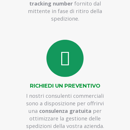
stoccaggio merce per aziende
tracking number
fornito dal
deposito merci per aziende
mittente in fase di ritiro della
trasporti internazionali a carico completo
spedizione.
trasporti internazionali a carico parziale
spedizione merci pesanti in italia
spedizione merci pesanti in europa
spedizioni carichi completi
spedizioni carichi parziali
trasporto merci pesanti in italia
trasporto merci pesanti in europa
stoccaggio bancali roma
deposito bancali roma
RICHIEDI UN PREVENTIVO
deposito merci roma
I nostri consulenti commerciali
trasporto full truck
sono a disposizione per offrirvi
full truck load
una
consulenza gratuita
per
spedire pallet
ottimizzare la gestione delle
logistica pomezia
spedizioni della vostra azienda.
logistica roma sud