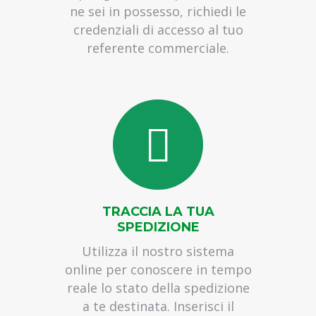
trasporto su pallet in italia
ne sei in possesso, richiedi le
trasporti nazionali per aziende
credenziali di accesso al tuo
trasporto estero per aziende
referente commerciale.
spedizione espresse per aziende
corriere espresso per aziende
servizi di logistica per aziende
gestione logistica per le aziende
ritiro merci per conto terzi
trasporto merci per conto terzi
spedizioni ADR su pallet
spedizioni ADR su bancali
spedizioni assicurate
TRACCIA LA TUA
spedizioni con assicurazione
SPEDIZIONE
pallex roma
Utilizza il nostro sistema
spedizione merci pericolose
online per conoscere in tempo
spedizione materiali pericolosi
reale lo stato della spedizione
trasporto su pallet in europa
a te destinata. Inserisci il