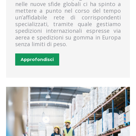
nelle nuove sfide globali ci ha spinto a
ritiro bancali acilia
mettere a punto nel corso del tempo
spedizione ADR pomezia
un’affidabile rete di corrispondenti
spedizione ADR roma sud
specializzati, tramite quale gestiamo
spedizioni internazionali espresse via
spedizione ADR santa palomba
aerea e spedizioni su gomma in Europa
spedizione ADR castelli romani
senza limiti di peso.
spedizione ADR ardea
spedizione ADR aprilia
Approfondisci
spedizione ADR pomezia
spedizione ADR fiumicino
spedizione ADR acilia
trasporto ADR pomezia
trasporto ADR roma sud
trasporto ADR santa palomba
trasporto ADR castelli romani
trasporto ADR ardea
trasporto ADR aprilia
trasporto ADR pomezia