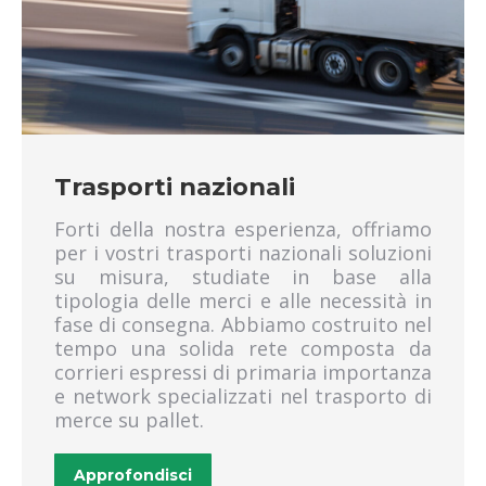
spedizione bancali pomezia
spedizione bancali roma sud
spedizione bancali santa palomba
spedizione bancali castelli romani
spedizione bancali ardea
spedizione bancali aprilia
spedizione bancali pomezia
Trasporti nazionali
spedizione bancali fiumicino
Forti della nostra esperienza, offriamo
spedizione bancali acilia
per i vostri trasporti nazionali soluzioni
ritiro merci pomezia
su misura, studiate in base alla
ritiro merci roma sud
tipologia delle merci e alle necessità in
ritiro merci santa palomba
fase di consegna. Abbiamo costruito nel
tempo una solida rete composta da
ritiro merci castelli romani
corrieri espressi di primaria importanza
ritiro merci ardea
e network specializzati nel trasporto di
ritiro merci aprilia
merce su pallet.
ritiro merci pomezia
ritiro merci fiumicino
Approfondisci