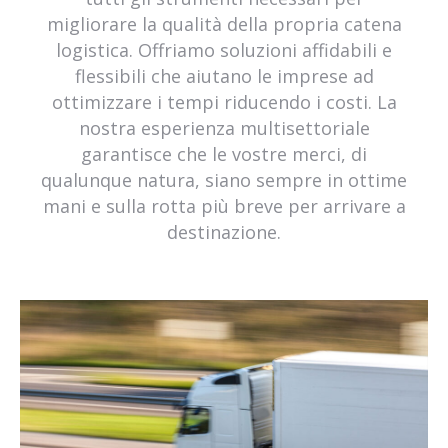
spedizione merci roma sud
migliorare la qualità della propria catena
spedizione merci santa palomba
logistica. Offriamo soluzioni affidabili e
spedizione merci castelli romani
flessibili che aiutano le imprese ad
spedizione merci ardea
ottimizzare i tempi riducendo i costi. La
spedizione merci aprilia
nostra esperienza multisettoriale
spedizione merci pomezia
garantisce che le vostre merci, di
spedizione merci fiumicino
qualunque natura, siano sempre in ottime
spedizione merci acilia
mani e sulla rotta più breve per arrivare a
spedizione pallet pomezia
destinazione.
spedizione pallet roma sud
spedizione pallet santa palomba
spedizione pallet castelli romani
spedizione pallet ardea
spedizione pallet aprilia
spedizione pallet pomezia
spedizione pallet fiumicino
spedizione pallet acilia