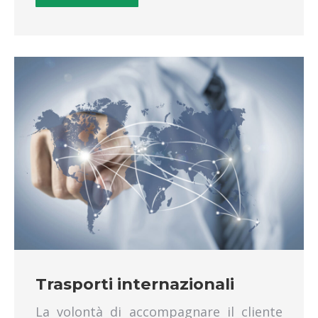
ritiro merci acilia
ritiro pallet pomezia
ritiro pallet roma sud
ritiro pallet santa palomba
ritiro pallet castelli romani
ritiro pallet ardea
ritiro pallet aprilia
ritiro pallet pomezia
ritiro pallet fiumicino
ritiro pallet acilia
ritiro bancali pomezia
ritiro bancali roma sud
ritiro bancali santa palomba
ritiro bancali castelli romani
ritiro bancali ardea
ritiro bancali aprilia
Trasporti internazionali
ritiro bancali pomezia
La volontà di accompagnare il cliente
ritiro bancali fiumicino