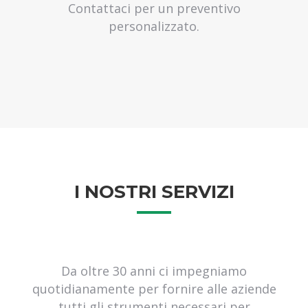
Contattaci per un preventivo
logistica santa palomba
personalizzato.
logistica castelli romani
logistica ardea
logistica aprilia
logistica pomezia
logistica fiumicino
logistica acilia
corriere espresso pomezia
corriere espresso roma sud
corriere espresso santa palomba
I NOSTRI SERVIZI
corriere espresso castelli romani
corriere espresso ardea
corriere espresso aprilia
corriere espresso pomezia
corriere espresso fiumicino
Da oltre 30 anni ci impegniamo
corriere espresso acilia
quotidianamente per fornire alle aziende
spedizione merci pomezia
tutti gli strumenti necessari per